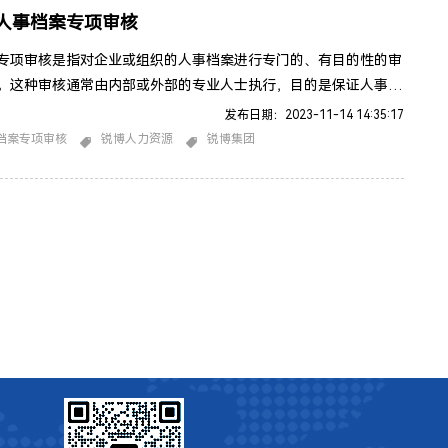
人事档案专项审核
专项审核是指对企业或组织的人事档案进行专门的、有目的性的审
。这种审核通常由内部或外部的专业人士执行，目的是保证人事档
性、准确性，符合以及法规和组织政策的要求。人事档案专项审核
发布日期：2023-11-14 14:35:17
下方面的内容：合规性审查：检查人事档案是否符合相关法规、劳
档案专项审核
锐博人力资源
锐博集团
以及组织内部的政策和程序。这可能涉及雇佣合同的合规性、薪酬
规性等。文件完整性：确保人事档案中的文件完整，无遗漏或错