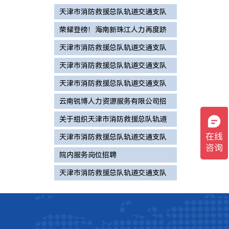
天津市消防救援总队轨道交通支队
2026年度面向社会公开招录政府专
荣耀登榜！海南新珠江人力再度跻
职消防员拟录用和待补录人员名单
身海南省企业100强
天津市消防救援总队轨道交通支队
公示
招录政府专职消防员拟进入体检及
天津市消防救援总队轨道交通支队
政治考核递补人员名单公告
2026年度招录政府专职消防员体检
天津市消防救援总队轨道交通支队
和政治考核的公告
2026年度招录政府专职消防员总成
云南锐博人力资源服务有限公司招
绩公告
聘简章
关于组织天津市消防救援总队轨道
交通支队政府专职消防员招录面试
天津市消防救援总队轨道交通支队
和心理测试的通知
2026年度招录政府专职消防员体能
院内服务岗位招聘
测试和岗位适应性测试成绩公告
天津市消防救援总队轨道交通支队
2026年度面向社会公开招录政府专
职消防员公告