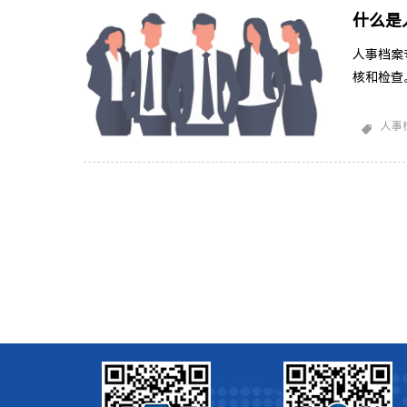
什么是
人事档案
核和检查
案的合规
可包括以
人事
动法规定
结构的合
误。可