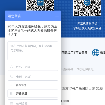
请您留言
关注博锐HR资讯
关注锐博视频号
20年人力资源服务经验，致力为企
获取更多人力资源信息
​了解更多人力资源干货
业客户提供一站式人力资源服务解
决方案
平台登录:
E-HR系统登录
小时间灵活用工平台登录
嗡
友情链接：
代缴深圳社保
昆山社保代缴
深圳税务筹划
成都社保代理
咨询业务
Address
广州市天河区珠江西路17号广晟国际大厦 32楼
劳务派遣
Tel
400-1844-666
Email
nguqh23@nnngu.com