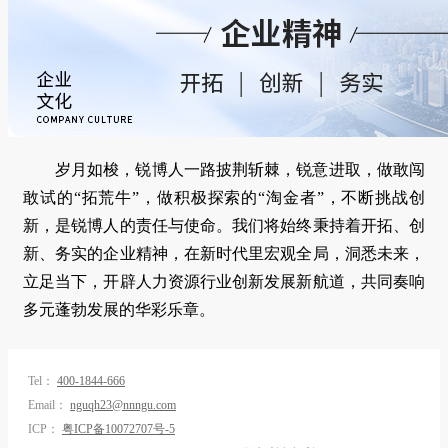
岁月如梭，锐博人一路披荆斩棘，锐意进取，做敢闯
敢试的“拓荒牛”，做积极探索的“淘金者”，不断挑战创
新，是锐博人的责任与使命。我们将始终秉持着开拓、创
新、务实的企业精神，在新时代里宏观全局，洞悉未来，
立足当下，开辟人力资源行业创新发展新航道，共同奏响
多元蓬勃发展的华彩乐章。
Tel：
400-1844-666
Email：
nguqh23@nnngu.com
ICP：
粤ICP备10072707号-5