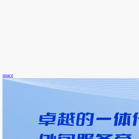
space