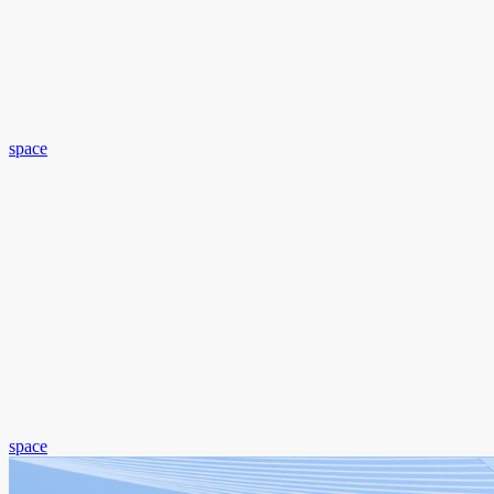
space
space