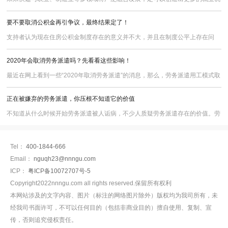
会，为大众提供更多的自主就业、创业的机会和空间。
要不要取消公积金再引争议，最终结果定了！
支持者认为现在住房公积金制度存在的意义并不大，并且在制度公平上存在问
题，取消则可为企业减负。
2020年会取消劳务派遣吗？先看看这些影响！
最近在网上看到一些“2020年取消劳务派遣”的消息，那么，劳务派遣用工模式取
消会有什么影响，会在2020年被取消吗？劳务派遣主要涉及到三方的关系，分
正在被嫌弃的劳务派遣，你压根不知道它的价值
别是劳务派遣公司、用工单位以及劳动者，如果劳务派遣被取消，影响最大的无
疑是这三者。
不知道从什么时候开始劳务派遣被人诟病，不少人质疑劳务派遣存在的价值。劳
务派遣，是指由具备劳务派遣经营资质的机构（如锐博）与劳动者订立劳动合
同，把劳动者派往用工企业，再由用工企业向劳务派遣机构支付服务费用的用工
Tel：
400-1844-666
形式。劳动合同存在于劳务派遣机构与劳动者之间，劳动力的给付则发生于劳动
Email：
nguqh23@nnngu.com
者与用工企业之间。
ICP：
粤ICP备10072707号-5
Copyright2022nnngu.com all rights reserved.保留所有权利
本网站涉及的文字内容、图片（标注的网络图片除外）版权均为我司所有，未
经我司书面许可，不可以任何目的（包括非商业目的）擅自使用、复制、宣
传，否则追究侵权责任。