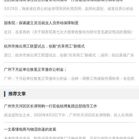
3月23日，海南省住房公积金管理局局长周高明、副局长梁彤、省直住房公积金
管理局局长肖勇等领导一行莅临锐博集团海南新珠江人力资源开发管理公司（以
国务院：探索建立灵活就业人员劳动保障制度
下简称“锐博海南新珠江”）进行调研指导，与公司相关负责人进行了深入座谈。
锐博海南新珠江负责人陈艳及锐博集团财务负责人云艳等相关人员与住房公积金
近日，在发布的《关于国务院第七次大督查收集转办部分意见建议情况的通报》
管理局领导就“住房公积金”等事宜进行了深入探讨交流。会上，住房公积金管理
中指出，建议有关部门探索建立适应新就业形态的劳动用工和社会保障制度，切
杭州市推出用工联盟试点，创新“共享用工”新模式
局领导详细了解锐博海南新珠江的住房公积金缴存
实保障灵活就业人员合法权益；推动基层全面落实社保信息跨省共享、业务跨省
通办；建议修订《工伤保险条例》《社会保险费征缴暂行条例》，适当扩大工伤
浙江：杭州市推出用工联盟试点，创新“共享用工”新模式 ；深圳：拟出新规广东
保险覆盖范围，允许以灵活方式参加工伤保险。
省内或户籍地购房方可提取深圳公积金；世界经济论坛：AI将创造9700万新岗
广州下月起单位恢复正常缴存公积金；
位
广州：下月起单位恢复正常缴存公积金；吉林：调整工伤保险待遇标准；名创优
品：预留5％股权激励员工，价值20.6亿元；
推荐文章
广州市天河区区长谭明鹤一行莅临锐博集团总部指导工作
就业是民生之本。2020年8月3日下午，广州市天河区区长谭明鹤、区人社局局
长石泽润一行莅临锐博集团总部进行就业调研、指导工作，集团董事长姚远、副
一文看懂电商与物流快递的发展
总裁叶志亮、副总经理冯元曦等接待了调研小组，并举行了座谈会。
未来快递与农业、制造业等多领域将广泛融合发展，定可以创造出更多的就业机