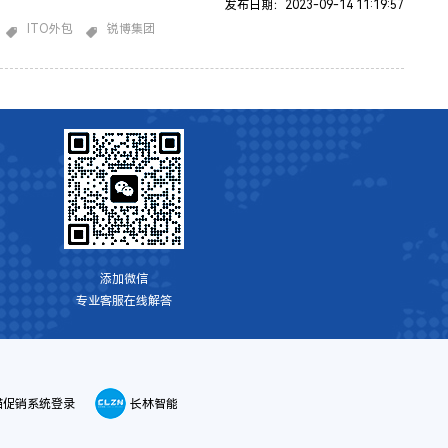
种外包模式的目的通常是降低成本、提高效率、获得专业知识、集
发布日期：2023-09-14 11:19:57
核心业务，或满足临时性或特定的IT需求。以下是信息技术外包的
ITO外包
锐博集团
特征和优势：降低成本：外包可以降低组织的运营成本，因为外包
常可以提供提高成本效益的解决方案，从而节省内部开发和维
添加微信
专业客服在线解答
喵促销系统登录
长林智能