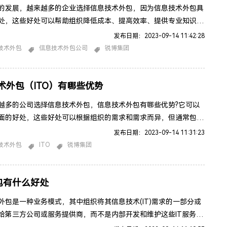
的发展，越来越多的企业选择信息技术外包，因为信息技术外包具
处，这些好处可以帮助组织降低成本、提高效率、提供专业知识和
同时将精力集中于核心业务。以下是信息技术外包的一些主要好
发布日期：2023-09-14 11:42:28
成本：外包通常能够降低组织的IT成本，因为外包供应商通常可以
技术外包
信息技术外包公司
锐博集团
成本效益的解决方案，包括人力资源、硬件和软件。专业知识：外
通常拥有广泛的IT经验和专业知识，可以为组织提供高质量的服务
术外包（ITO）有哪些优势
越多的公司选择信息技术外包，信息技术外包有哪些优势?它可以
面的好处，这些好处可以根据组织的需求和需求而异，但通常包括
方面：降低成本：信息技术外包通常能够降低组织的IT支出。外包
发布日期：2023-09-14 11:31:23
能够以较高的成本提供IT服务，因为它们可以从规模经济中受益，
技术外包
ITO
锐博集团
位于成本较低的地区。专业知识和技术能力：外包公司通常拥有广
专业知识和技术能力，可以提供高质量的解决方案。这意味着组织
外包有什么好处
外包是一种业务模式，其中组织将其信息技术(IT)需求的一部分或
给第三方公司或服务提供商，而不是内部开发和维护这些IT服务和