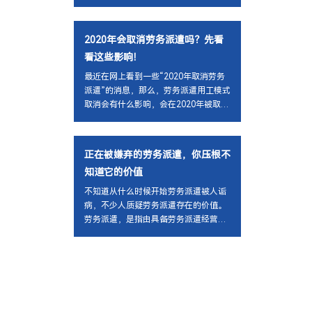
2020年会取消劳务派遣吗？先看
看这些影响！
最近在网上看到一些“2020年取消劳务
派遣”的消息，那么，劳务派遣用工模式
取消会有什么影响，会在2020年被取消
吗？劳务派遣主要涉及到三方的关系，
分别是劳务派遣公司、用工单位以及劳
动者，如果劳务派遣被取消，影响最大
正在被嫌弃的劳务派遣，你压根不
的无疑是这三者。
知道它的价值
不知道从什么时候开始劳务派遣被人诟
病，不少人质疑劳务派遣存在的价值。
劳务派遣，是指由具备劳务派遣经营资
质的机构（如锐博）与劳动者订立劳动
合同，把劳动者派往用工企业，再由用
工企业向劳务派遣机构支付服务费用的
用工形式。劳动合同存在于劳务派遣机
构与劳动者之间，劳动力的给付则发生
于劳动者与用工企业之间。