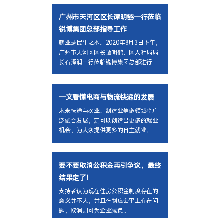
广州市天河区区长谭明鹤一行莅临
锐博集团总部指导工作
就业是民生之本。2020年8月3日下午，
广州市天河区区长谭明鹤、区人社局局
长石泽润一行莅临锐博集团总部进行就
业调研、指导工作，集团董事长姚远、
副总裁叶志亮、副总经理冯元曦等接待
了调研小组，并举行了座谈会。
一文看懂电商与物流快递的发展
未来快递与农业、制造业等多领域将广
泛融合发展，定可以创造出更多的就业
机会，为大众提供更多的自主就业、创
业的机会和空间。
要不要取消公积金再引争议，最终
结果定了！
支持者认为现在住房公积金制度存在的
意义并不大，并且在制度公平上存在问
题，取消则可为企业减负。