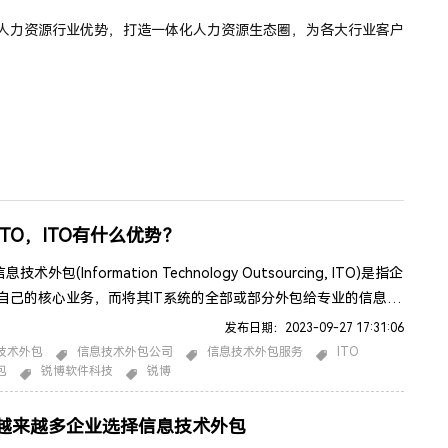
人力资源行业优势，打造一体化人力资源生态圈，为各大行业客户
TO，ITO有什么优势？
术外包(Information Technology Outsourcing, ITO)是指企
自己的核心业务，而将其IT系统的全部或部分外包给专业的信息技
司。企业以长期合同的方式委托信息技术服务商向企业提供部分或
发布日期：2023-09-27 17:31:06
息功能。常见的信息技术外包包括以下几个方面：信息技术设备的
技术外包
信息技术外包公司
信息技术外包服务
ITO
包
锐博软件科技
锐博
护通信网络的管理数据中心的运作信息系统的开发和维护备份和灾
息技术培训IT
越来越多企业选择信息技术外包