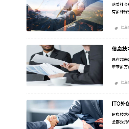
随着社会
有多种好
灵活性，
处：降低
信息
提供更高
包供应商
和
信息技
现在越来
带来多方
以下一些
服务通常
信息
并且通常
泛的IT
ITO
信息技术
全部委托