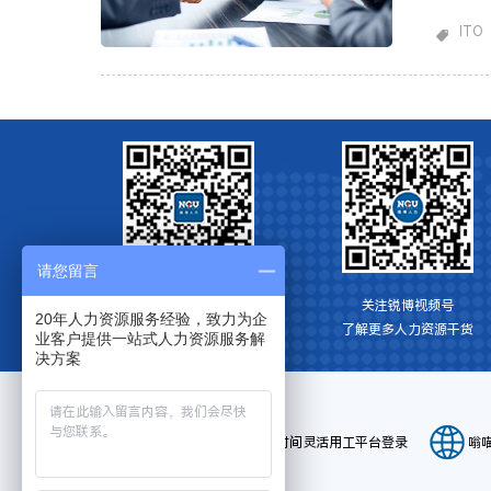
系统。这
中精力于
ITO
一些常见
供应商通
请您留言
关注博锐HR资讯
关注锐博视频号
20年人力资源服务经验，致力为企
获取更多人力资源信息
​了解更多人力资源干货
业客户提供一站式人力资源服务解
决方案
平台登录:
E-HR系统登录
小时间灵活用工平台登录
嗡
友情链接：