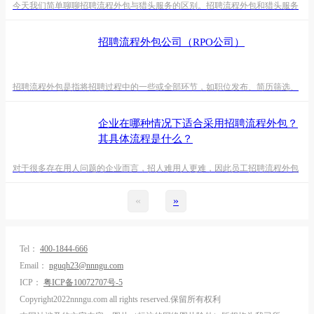
今天我们简单聊聊招聘流程外包与猎头服务的区别。招聘流程外包和猎头服务
是两种不同的人力资源服务模式，它们之间存在一些区别：1. 服务对象不同：
招聘流程外包通常面向大型企业或组织，将整个招聘流程包括岗位发布、简历
招聘流程外包公司（RPO公司）
筛选、面试安排等环节交由外包服务商完成。而猎头服务则面向寻求高级、专
业人才的企业，通过猎头公司寻找特定人才并进行定向招聘。
招聘流程外包是指将招聘过程中的一些或全部环节，如职位发布、简历筛选、
面试安排、背景调查等工作委托给专门的第三方公司或机构进行处理。外包招
聘流程的目的是提高招聘效率、降低招聘成本，并能专注于核心业务。外包招
企业在哪种情况下适合采用招聘流程外包？
聘流程通常需要签订相关的合同或协议，明确双方的责任和义务。
其具体流程是什么？
对于很多存在用人问题的企业而言，招人难用人更难，因此员工招聘流程外包
成为许多企业解决问题的不二选择。锐博人力的小编在这里给有意向寻求第三
方公司合作进行员工招聘的企业进行招聘流程外包的流程科普。
«
»
Tel：
400-1844-666
Email：
nguqh23@nnngu.com
ICP：
粤ICP备10072707号-5
Copyright2022nnngu.com all rights reserved.保留所有权利