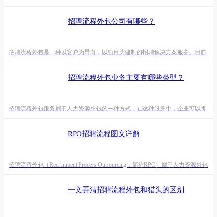
编将给大家介绍一下招聘流程外包是怎么收费的，收费标准是怎么样的。首
先，什么是招聘流程外包，招聘流程外包包括全流程招聘流程外包和项目型招
招聘流程外包公司有哪些？
聘流程外包。招聘流程外包能为企业提供从人力规划、招聘策略、人才搜寻与
筛选、候选人测评及面试、候选人管理、薪酬谈判，直至候选人报到的一站式
人力资源服务。收费模式1、按照工作时长收费这种计费方式是指招聘
招聘流程外包是一种以客户为导向，以项目为建制的招聘解决方案服务。目前
有很多企业选择招聘流程外包的形式来解决较长招聘周期内大规模招聘需求问
题。今天，小编就跟大家聊聊招聘流程外包公司。一、企业在什么情况下会有
招聘流程外包业务主要有哪些类型？
招聘流程外包需求？（1）企业自身招聘力量不足专业招聘人员编制有限且招
聘压力大（2）人才选拔困难专业人才选拔过程繁杂且招聘周期
招聘流程外包服务属于人力资源外包的一种方式，在这种服务中，企业可以将
招聘的整个流程外包出去让别人负责，即全流程招聘外包。除此之外，部分第
三方招聘流程外包服务机构也会提供项目招聘流程外包服务，支持企业将部分
RPO招聘流程图文详解
招聘项目外包。接下来，锐博小编跟大伙谈谈招聘流程外包的服务分类。一、
招聘流程外包有哪些服务分类？
招聘流程外包（Recruitment Process Outsourcing，简称RPO）属于人力资源外包
（Human Resource Outsourcing，简称HRO）的一种方式。简单来讲就是：A公
司制定了一个招聘流程，并将这个招聘流程的部分或者全部交给B公司来完
一文弄清招聘流程外包和猎头的区别
成。B公司收到委托后，按这个招聘流程来为A公司招聘所需人才。