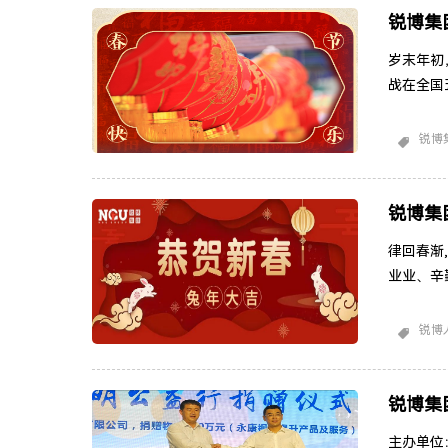
锐博集
岁末年初
战在全国
怀并支持
最深的感
锐博
2024
共济，秉
进，年
锐博集
律回春渐
业业、辛
持和帮助
年祝福!
锐博
任的大国
行的壮丽
锐博集
主办单位