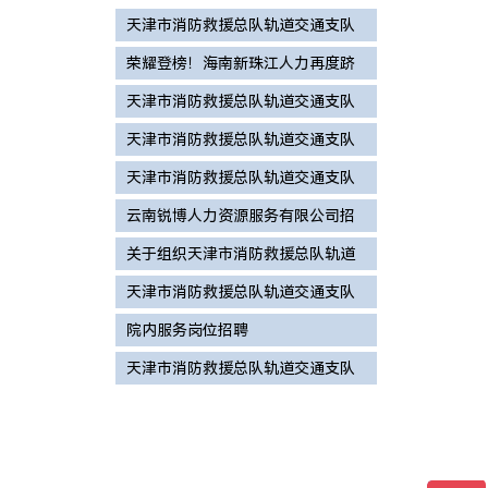
天津市消防救援总队轨道交通支队
2026年度面向社会公开招录政府专
荣耀登榜！海南新珠江人力再度跻
职消防员拟录用和待补录人员名单
身海南省企业100强
天津市消防救援总队轨道交通支队
公示
招录政府专职消防员拟进入体检及
天津市消防救援总队轨道交通支队
政治考核递补人员名单公告
2026年度招录政府专职消防员体检
天津市消防救援总队轨道交通支队
和政治考核的公告
2026年度招录政府专职消防员总成
云南锐博人力资源服务有限公司招
绩公告
聘简章
关于组织天津市消防救援总队轨道
交通支队政府专职消防员招录面试
天津市消防救援总队轨道交通支队
和心理测试的通知
2026年度招录政府专职消防员体能
院内服务岗位招聘
测试和岗位适应性测试成绩公告
天津市消防救援总队轨道交通支队
2026年度面向社会公开招录政府专
职消防员公告