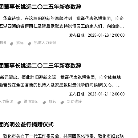
团董事长姚远二〇二五年新春致辞
，华章待续。在这辞旧迎新的温馨时刻，我谨代表锐博集团，向奋
五湖四海的锐博同仁及背后默默支持锐博员工的家人们，向始终关
锐博前行的各级领导、广大客户、合作伙伴及社会各界友人，致以
发布日期：2025-01-28 12:00:00
激之情，并献上新年最诚挚的祝福!时光无痕，奋斗有声。回望
集团
姚远
锐博人力资源
，面对复杂的国内外经济环境和白热化的行业竞争，全体锐博人同舟
持初心，稳健应对重重挑战，实现了逆势增长。集团业务稳健推
团董事长姚远二〇二三年新春致辞
,新元肇启。值此辞旧迎新之际，我谨代表锐博集团，向全体兢兢
勤奋战在全国各地的锐博人及家属致以最诚挚的问候!向关心、支
锐博集团发展的各级领导、合作伙伴、社会各界朋友致以美好的新
发布日期：2023-01-21 12:00:00
回首2022年，北京冬奥会成功举办，展示了言必信、行必果、负责
人力资源
锐博集团
姚远
新春致辞
担当;疫情方兴未艾，防控步入新阶段，书写了守望相助与并肩前
篇章;党的二十大胜利召开，开启了以中国式现代化全面推进中华
团光明公益行捐赠仪式
：敦化市关心下一代工作委员会、共青团敦化市委、敦化市妇女联