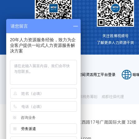
请您留言
关注博锐HR资讯
关注锐博视频号
20年人力资源服务经验，致力为企
获取更多人力资源信息
​了解更多人力资源干货
业客户提供一站式人力资源服务解
决方案
平台登录:
E-HR系统登录
小时间灵活用工平台登录
嗡
友情链接：
代缴深圳社保
昆山社保代缴
深圳税务筹划
成都社保代理
咨询业务
Address
广州市天河区珠江西路17号广晟国际大厦 32楼
劳务派遣
Tel
400-1844-666
Email
nguqh23@nnngu.com