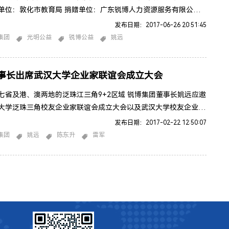
单位：敦化市教育局 捐赠单位：广东锐博人力资源服务有限公司
00万元（永康视力提升产品及服务）2017年6月25日， “锐博集
发布日期：2017-06-26 20:51:45
益行”捐赠仪式在敦化市第一中学隆重举行，敦化市关工委、共青
集团
光明公益
锐博公益
姚远
委、敦化市妇联各级领导以及来自市区八所小学的140名患有近视
家长代表、新闻
事长出席武汉大学企业家联谊会成立大会
及港、澳两地的泛珠江三角9+2区域 锐博集团董事长姚远应邀
大学泛珠三角校友企业家联谊会成立大会以及武汉大学校友企业家
三角企业家论坛——经济下行期的企业家精神 锐博集团董事长
发布日期：2017-02-22 12:50:07
远出席成立大会现场武汉大学泛珠三角校友企业家联谊会于11月5
集团
姚远
陈东升
雷军