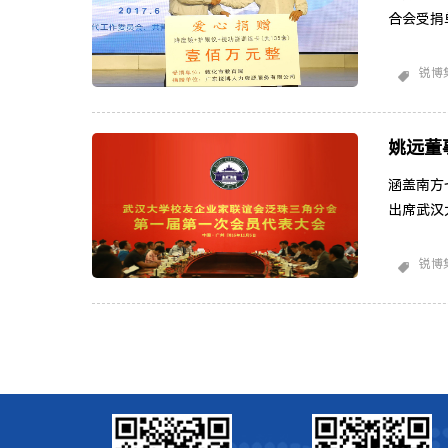
合会受捐
捐赠物：1
团光明公
锐博
团敦化市
的学生和
姚远董
涵盖南方七省
出席武汉
联谊会泛珠
—— 姚
锐博